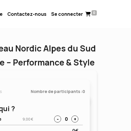
0
ue
Contactez-nous
Se connecter
deau Nordic Alpes du Sud
e – Performance & Style
ts
Nombre de participants :
0
qui ?
e
-
0
+
9,00 €
L
0€