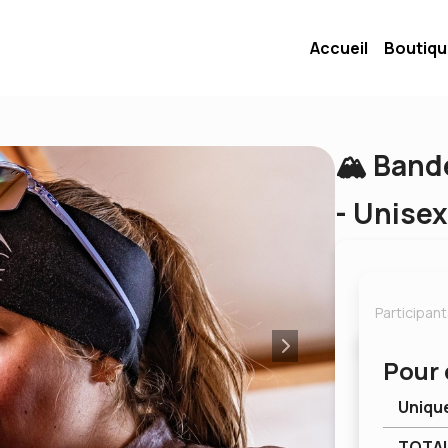
Accueil
Boutiq
🏔️ Ban
- Unisex
Participan
Pour 
Uniqu
TOTA